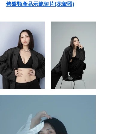
烤盤類產品示範短片(花絮照)