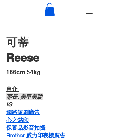
可蒂
Reese
​166cm 54kg
自介 ​
​專長: 美甲美睫
​IG
網路短劇廣告
心之銘印
​保養品影音拍攝
Brother 威力印表機廣告