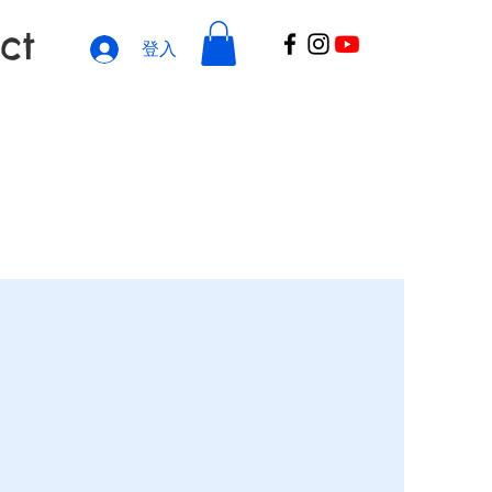
ct
登入