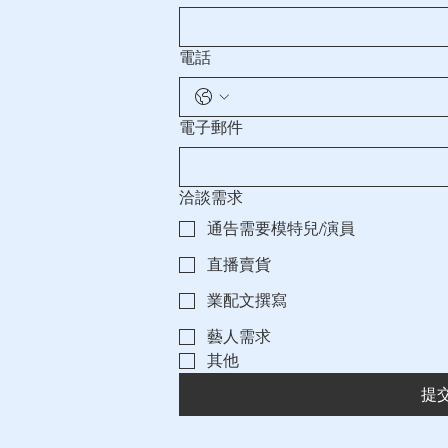
電話
電子郵件
洽談需求
通告需要模特兒/演員
直播賣貨
業配文撰寫
藝人需求
其他
提