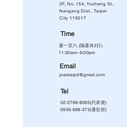
3F, No. 154, Yucheng St.,
Nangang Dist., Taipei
City 115017
Time
週一至六 (隔週休2日)
11:30am~9:00pm
Email
joestarpd@gmail.com
Tel
02-2788-8085(代表號)
0935-898-373(通告部)