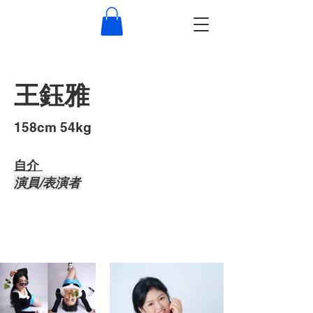
王鈺雅
​158cm 54kg
自介 ​
演員/表演者