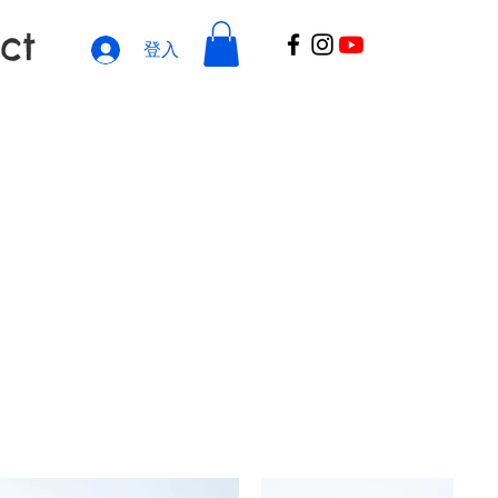
ct
登入