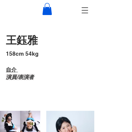
王鈺雅
​158cm 54kg
自介 ​
演員/表演者