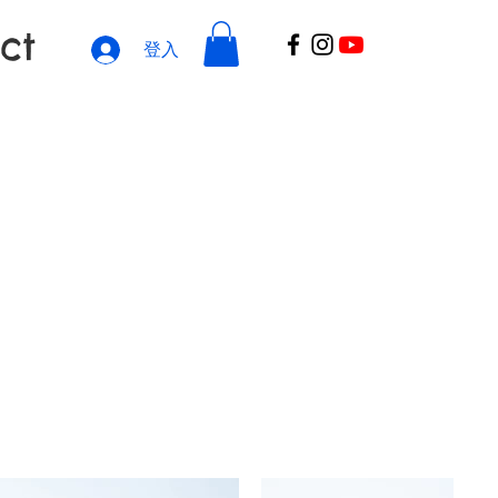
ct
登入