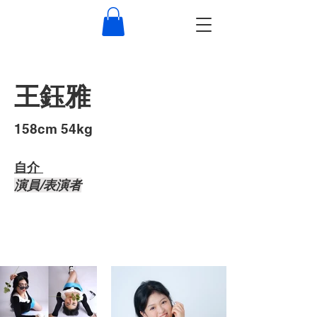
王鈺雅
​158cm 54kg
自介 ​
演員/表演者