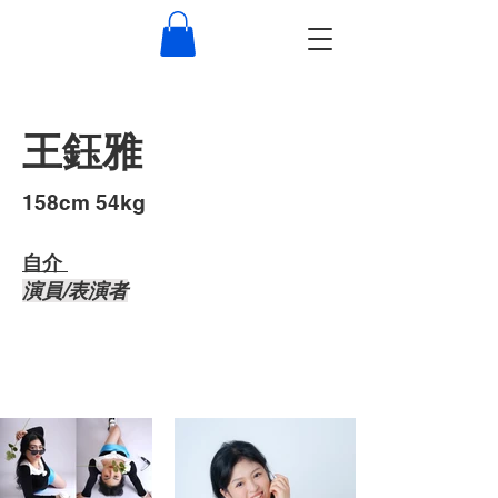
王鈺雅
​158cm 54kg
自介 ​
演員/表演者