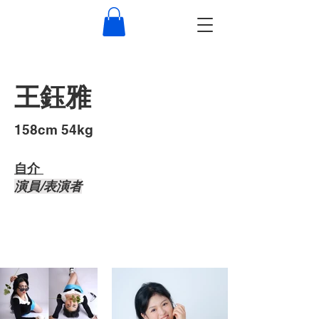
王鈺雅
​158cm 54kg
自介 ​
演員/表演者