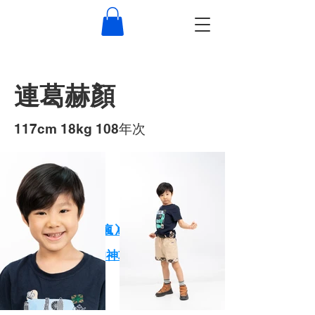
連葛赫顏
117cm 18kg 108年次
作品
XPARK小朋友玩瘋🤸 大朋友放鬆🕺
一天玩爆Xpark的神攻略！