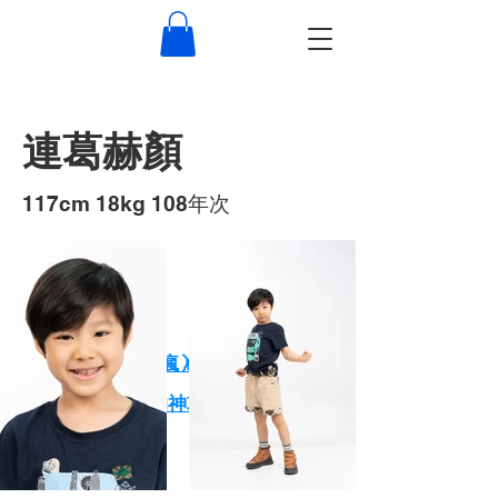
連葛赫顏
117cm 18kg 108年次
作品
XPARK小朋友玩瘋🤸 大朋友放鬆🕺
一天玩爆Xpark的神攻略！