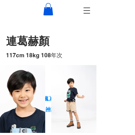
連葛赫顏
117cm 18kg 108年次
作品
XPARK小朋友玩瘋🤸 大朋友放鬆🕺
一天玩爆Xpark的神攻略！