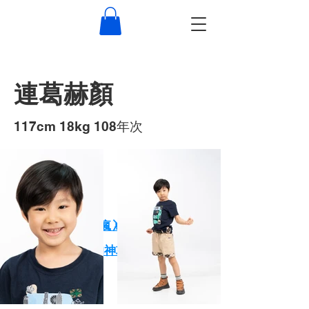
連葛赫顏
117cm 18kg 108年次
作品
XPARK小朋友玩瘋🤸 大朋友放鬆🕺
一天玩爆Xpark的神攻略！