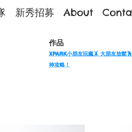
隊
新秀招募
About
Conta
作品
XPARK小朋友玩瘋🤸 大朋友放鬆🕺
神攻略！