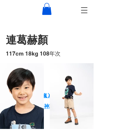
連葛赫顏
117cm 18kg 108年次
作品
XPARK小朋友玩瘋🤸 大朋友放鬆🕺
一天玩爆Xpark的神攻略！