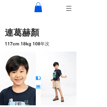
連葛赫顏
117cm 18kg 108年次
作品
XPARK小朋友玩瘋🤸 大朋友放鬆🕺
一天玩爆Xpark的神攻略！