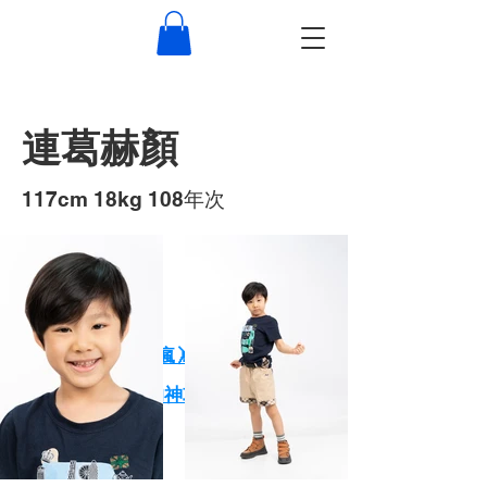
連葛赫顏
117cm 18kg 108年次
作品
XPARK小朋友玩瘋🤸 大朋友放鬆🕺
一天玩爆Xpark的神攻略！