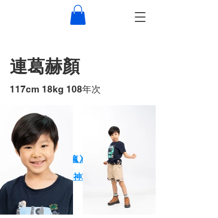
連葛赫顏
117cm 18kg 108年次
作品
XPARK小朋友玩瘋🤸 大朋友放鬆🕺
一天玩爆Xpark的神攻略！