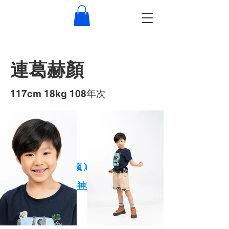
連葛赫顏
117cm 18kg 108年次
作品
XPARK小朋友玩瘋🤸 大朋友放鬆🕺
一天玩爆Xpark的神攻略！