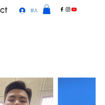
ct
登入