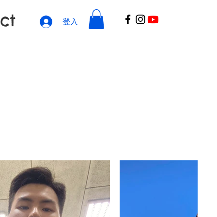
ct
登入