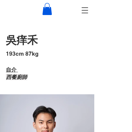
吳痒禾
193cm 87kg
自介 ​
西餐廚師