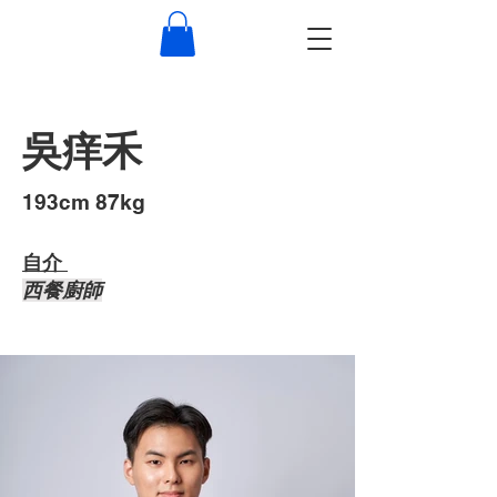
吳痒禾
193cm 87kg
自介 ​
西餐廚師