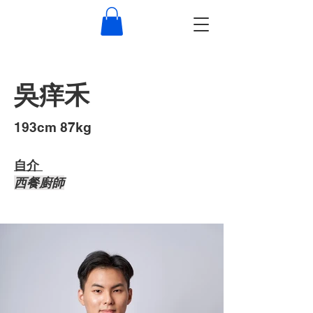
吳痒禾
193cm 87kg
自介 ​
西餐廚師