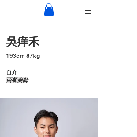
吳痒禾
193cm 87kg
自介 ​
西餐廚師