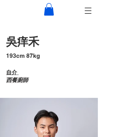
吳痒禾
193cm 87kg
自介 ​
西餐廚師