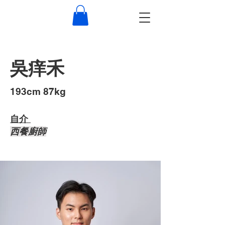
吳痒禾
193cm 87kg
自介 ​
西餐廚師