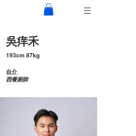
吳痒禾
193cm 87kg
自介 ​
西餐廚師