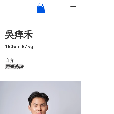
吳痒禾
193cm 87kg
自介 ​
西餐廚師