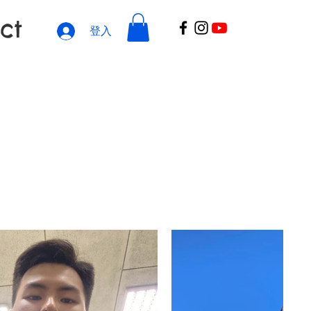
ct
登入