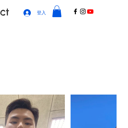
ct
登入