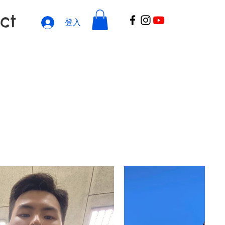
ct
登入