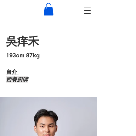
吳痒禾
193cm 87kg
自介 ​
西餐廚師