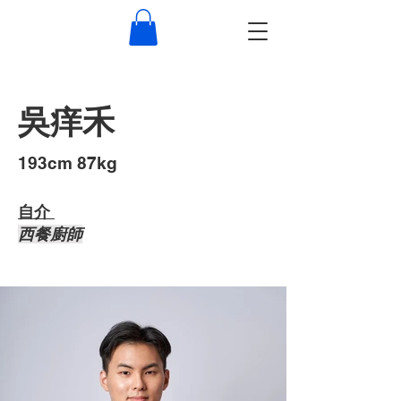
吳痒禾
193cm 87kg
自介 ​
西餐廚師