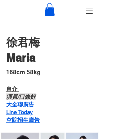
徐君梅
Maria
​168cm 58kg
自介 ​
​演員/口條好
​大全聯廣告
Line Today
空院招生廣告