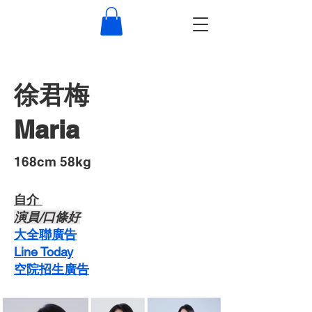
徐君梅
Maria
​168cm 58kg
自介 ​
​演員/口條好
​大全聯廣告
Line Today
空院招生廣告