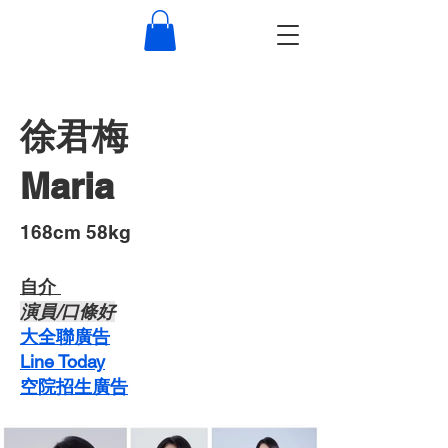
徐君梅
Maria
​168cm 58kg
自介 ​
​演員/口條好
​大全聯廣告
Line Today
空院招生廣告