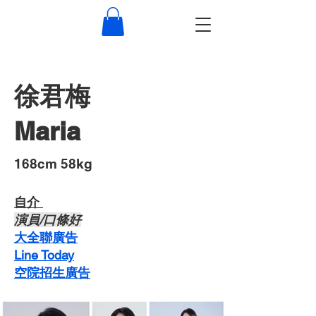
徐君梅
Maria
​168cm 58kg
自介 ​
​演員/口條好
​大全聯廣告
Line Today
空院招生廣告