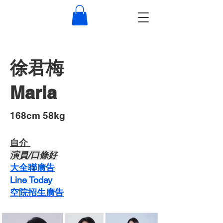
徐君梅
Maria
​168cm 58kg
自介 ​
​演員/口條好
​大全聯廣告
Line Today
空院招生廣告