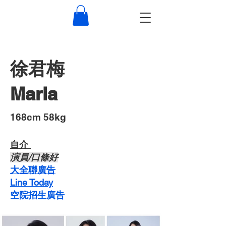
徐君梅
Maria
​168cm 58kg
自介 ​
​演員/口條好
​大全聯廣告
Line Today
空院招生廣告