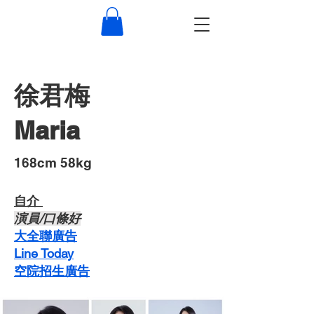
徐君梅
Maria
​168cm 58kg
自介 ​
​演員/口條好
​大全聯廣告
Line Today
空院招生廣告