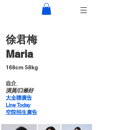
徐君梅
Maria
​168cm 58kg
自介 ​
​演員/口條好
​大全聯廣告
Line Today
空院招生廣告