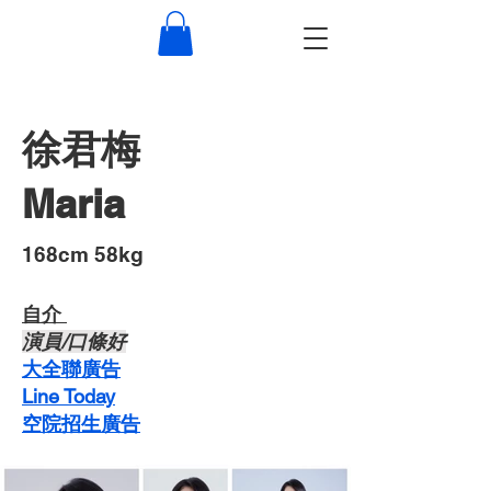
徐君梅
Maria
​168cm 58kg
自介 ​
​演員/口條好
​大全聯廣告
Line Today
空院招生廣告