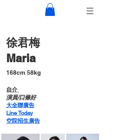
徐君梅
Maria
​168cm 58kg
自介 ​
​演員/口條好
​大全聯廣告
Line Today
空院招生廣告