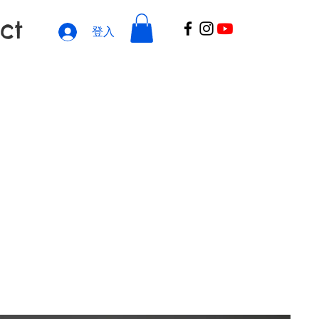
ct
登入