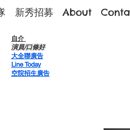
隊
新秀招募
About
Conta
自介 ​
​演員/口條好
​大全聯廣告
Line Today
空院招生廣告