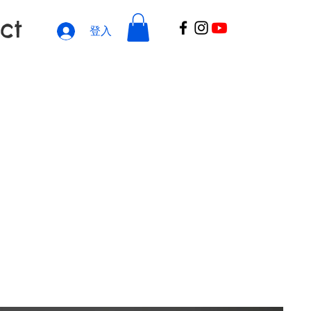
ct
登入