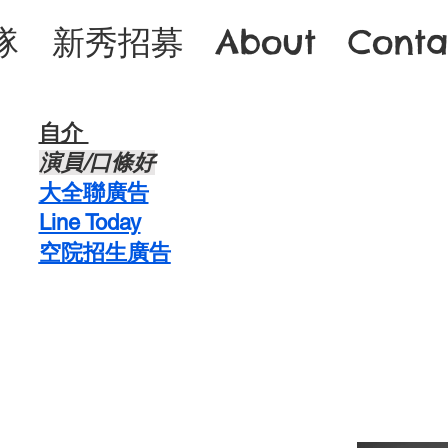
隊
新秀招募
About
Conta
自介 ​
​演員/口條好
​大全聯廣告
Line Today
空院招生廣告