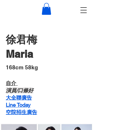
徐君梅
Maria
​168cm 58kg
自介 ​
​演員/口條好
​大全聯廣告
Line Today
空院招生廣告