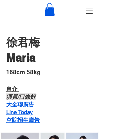
徐君梅
Maria
​168cm 58kg
自介 ​
​演員/口條好
​大全聯廣告
Line Today
空院招生廣告