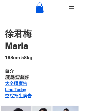
徐君梅
Maria
​168cm 58kg
自介 ​
​演員/口條好
​大全聯廣告
Line Today
空院招生廣告