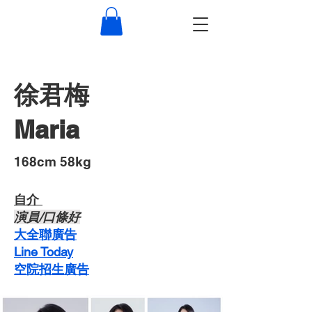
徐君梅
Maria
​168cm 58kg
自介 ​
​演員/口條好
​大全聯廣告
Line Today
空院招生廣告